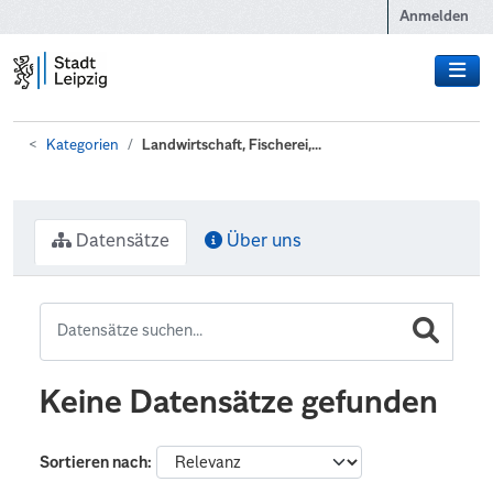
Zum Hauptinhalt wechseln
Anmelden
Kategorien
Landwirtschaft, Fischerei,...
Datensätze
Über uns
Keine Datensätze gefunden
Sortieren nach