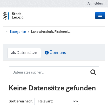
Zum Hauptinhalt wechseln
Anmelden
Kategorien
Landwirtschaft, Fischerei,...
Datensätze
Über uns
Keine Datensätze gefunden
Sortieren nach