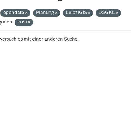
opendata
Planung
LeipziGIS
DSGKL
orien:
envi
 versuch es mit einer anderen Suche.