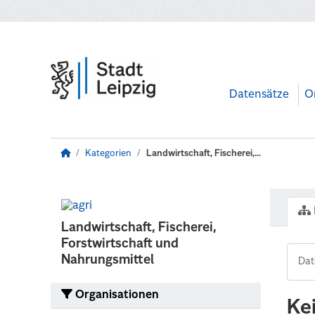
Zum Hauptinhalt wechseln
Datensätze
O
Kategorien
Landwirtschaft, Fischerei,...
Landwirtschaft, Fischerei,
Forstwirtschaft und
Nahrungsmittel
Organisationen
Ke