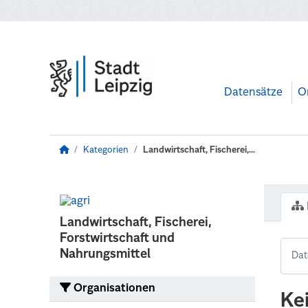
Zum Hauptinhalt wechseln
Datensätze
O
Kategorien
Landwirtschaft, Fischerei,...
Landwirtschaft, Fischerei,
Forstwirtschaft und
Nahrungsmittel
Organisationen
Ke