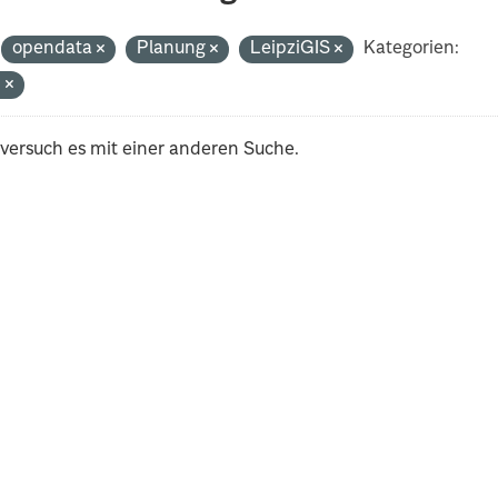
opendata
Planung
LeipziGIS
Kategorien:
n
 versuch es mit einer anderen Suche.