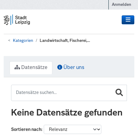
Zum Hauptinhalt wechseln
Anmelden
Kategorien
Landwirtschaft, Fischerei,...
Datensätze
Über uns
Keine Datensätze gefunden
Sortieren nach