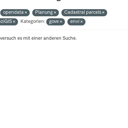
opendata
Planung
Cadastral parcels
pziGIS
Kategorien:
gove
envi
 versuch es mit einer anderen Suche.