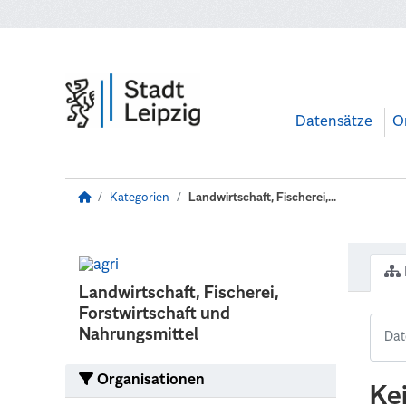
Zum Hauptinhalt wechseln
Datensätze
O
Kategorien
Landwirtschaft, Fischerei,...
Landwirtschaft, Fischerei,
Forstwirtschaft und
Nahrungsmittel
Organisationen
Ke