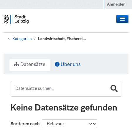
Zum Hauptinhalt wechseln
Anmelden
Kategorien
Landwirtschaft, Fischerei,...
Datensätze
Über uns
Keine Datensätze gefunden
Sortieren nach