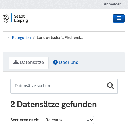
Zum Hauptinhalt wechseln
Anmelden
Kategorien
Landwirtschaft, Fischerei,...
Datensätze
Über uns
2 Datensätze gefunden
Sortieren nach