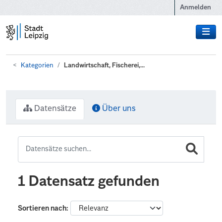
Zum Hauptinhalt wechseln
Anmelden
Kategorien
Landwirtschaft, Fischerei,...
Datensätze
Über uns
1 Datensatz gefunden
Sortieren nach