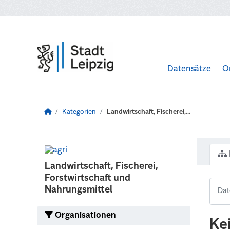
Zum Hauptinhalt wechseln
Datensätze
O
Kategorien
Landwirtschaft, Fischerei,...
Landwirtschaft, Fischerei,
Forstwirtschaft und
Nahrungsmittel
Organisationen
Ke