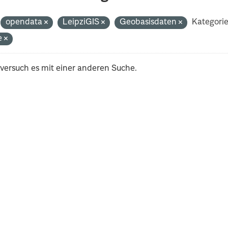
opendata
LeipziGIS
Geobasisdaten
Kategorie
e
 versuch es mit einer anderen Suche.