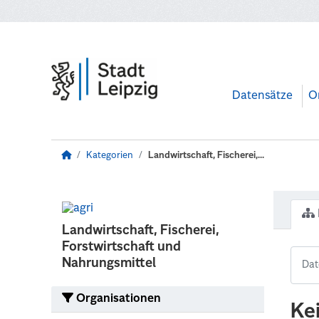
Zum Hauptinhalt wechseln
Datensätze
O
Kategorien
Landwirtschaft, Fischerei,...
Landwirtschaft, Fischerei,
Forstwirtschaft und
Nahrungsmittel
Organisationen
Ke