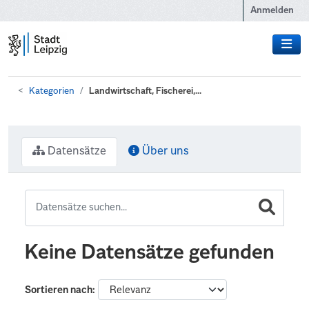
Zum Hauptinhalt wechseln
Anmelden
Kategorien
Landwirtschaft, Fischerei,...
Datensätze
Über uns
Keine Datensätze gefunden
Sortieren nach