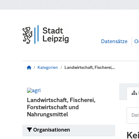
Zum Hauptinhalt wechseln
Datensätze
O
Kategorien
Landwirtschaft, Fischerei,...
Landwirtschaft, Fischerei,
Forstwirtschaft und
Nahrungsmittel
Organisationen
Ke