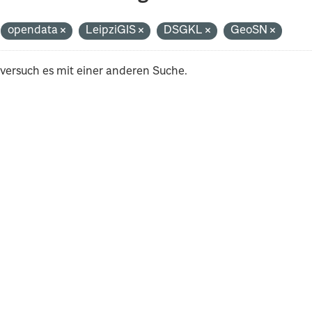
opendata
LeipziGIS
DSGKL
GeoSN
 versuch es mit einer anderen Suche.