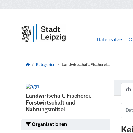
Zum Hauptinhalt wechseln
Datensätze
O
Kategorien
Landwirtschaft, Fischerei,...
Landwirtschaft, Fischerei,
Forstwirtschaft und
Nahrungsmittel
Organisationen
Ke