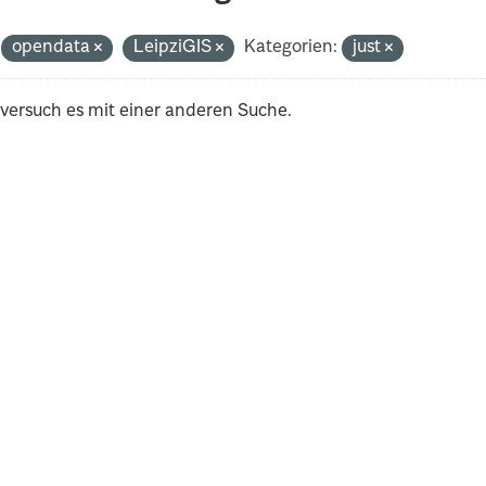
opendata
LeipziGIS
Kategorien:
just
 versuch es mit einer anderen Suche.