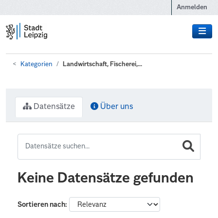
Zum Hauptinhalt wechseln
Anmelden
Kategorien
Landwirtschaft, Fischerei,...
Datensätze
Über uns
Keine Datensätze gefunden
Sortieren nach