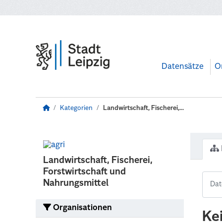
Zum Hauptinhalt wechseln
Datensätze
O
Kategorien
Landwirtschaft, Fischerei,...
Landwirtschaft, Fischerei,
Forstwirtschaft und
Nahrungsmittel
Organisationen
Ke