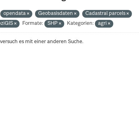
opendata
Geobasisdaten
Cadastral parcels
pziGIS
Formate:
SHP
Kategorien:
agri
 versuch es mit einer anderen Suche.