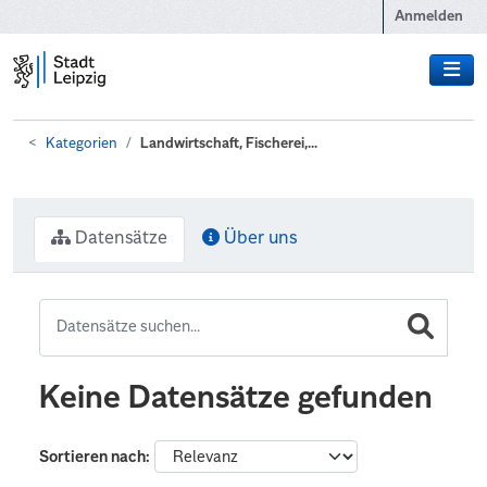
Zum Hauptinhalt wechseln
Anmelden
Kategorien
Landwirtschaft, Fischerei,...
Datensätze
Über uns
Keine Datensätze gefunden
Sortieren nach