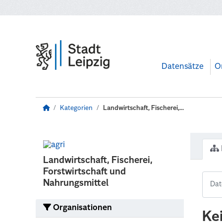
Zum Hauptinhalt wechseln
Datensätze
O
Kategorien
Landwirtschaft, Fischerei,...
Landwirtschaft, Fischerei,
Forstwirtschaft und
Nahrungsmittel
Organisationen
Ke