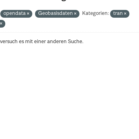
opendata
Geobasisdaten
Kategorien:
tran
t
 versuch es mit einer anderen Suche.