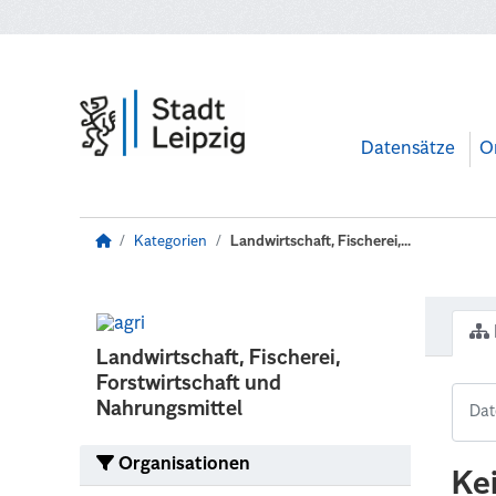
Zum Hauptinhalt wechseln
Datensätze
O
Kategorien
Landwirtschaft, Fischerei,...
Landwirtschaft, Fischerei,
Forstwirtschaft und
Nahrungsmittel
Organisationen
Ke