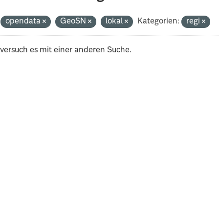
opendata
GeoSN
lokal
Kategorien:
regi
 versuch es mit einer anderen Suche.