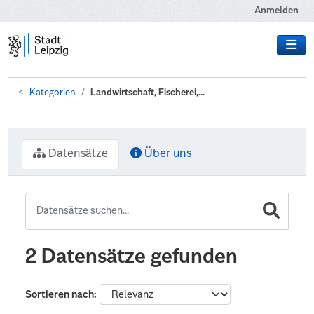
Zum Hauptinhalt wechseln
Anmelden
Kategorien
Landwirtschaft, Fischerei,...
Datensätze
Über uns
2 Datensätze gefunden
Sortieren nach