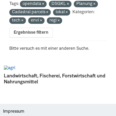
Tags:
opendata
DSGKL
Planung
Cadastral parcels
lokal
Kategorien:
tech
envi
regi
Ergebnisse filtern
Bitte versuch es mit einer anderen Suche.
Landwirtschaft, Fischerei, Forstwirtschaft und
Nahrungsmittel
Impressum