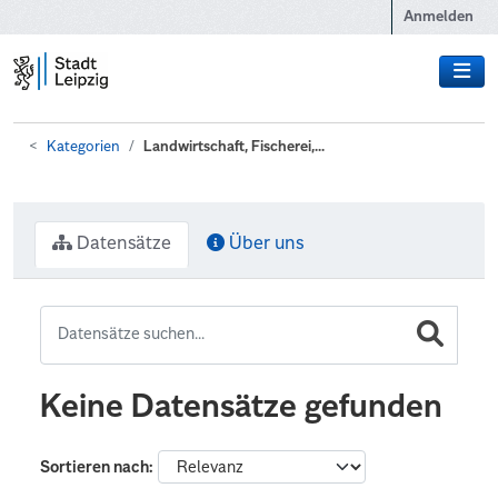
Zum Hauptinhalt wechseln
Anmelden
Kategorien
Landwirtschaft, Fischerei,...
Datensätze
Über uns
Keine Datensätze gefunden
Sortieren nach