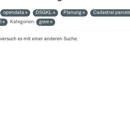
opendata
DSGKL
Planung
Cadastral parcel
al
Kategorien:
gove
 versuch es mit einer anderen Suche.