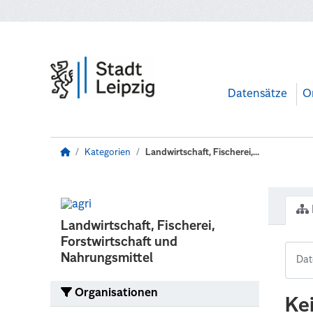
Zum Hauptinhalt wechseln
Datensätze
O
Kategorien
Landwirtschaft, Fischerei,...
Landwirtschaft, Fischerei,
Forstwirtschaft und
Nahrungsmittel
Organisationen
Ke