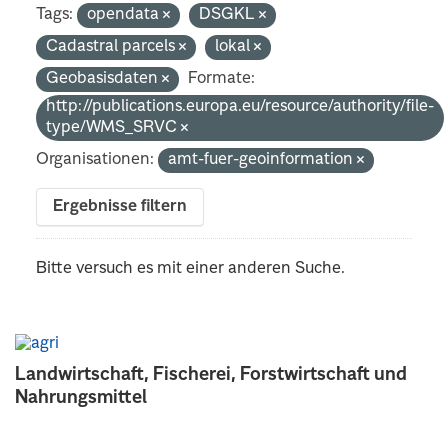
Tags:
opendata
DSGKL
Cadastral parcels
lokal
Geobasisdaten
Formate:
http://publications.europa.eu/resource/authority/file-
type/WMS_SRVC
Organisationen:
amt-fuer-geoinformation
Ergebnisse filtern
Bitte versuch es mit einer anderen Suche.
Landwirtschaft, Fischerei, Forstwirtschaft und
Nahrungsmittel