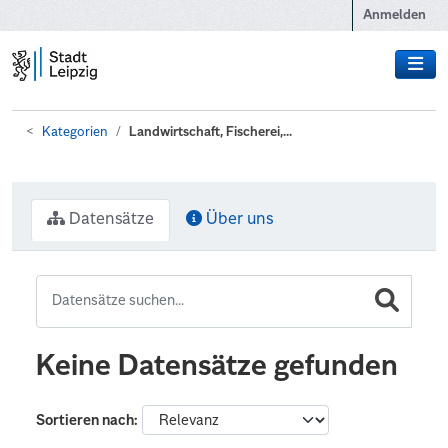
Zum Hauptinhalt wechseln
Anmelden
Kategorien
Landwirtschaft, Fischerei,...
Datensätze
Über uns
Keine Datensätze gefunden
Sortieren nach