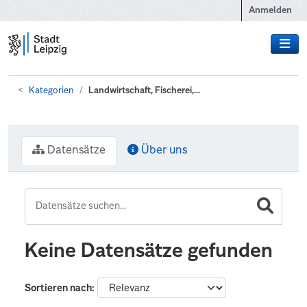
Zum Hauptinhalt wechseln
Anmelden
Kategorien
Landwirtschaft, Fischerei,...
Datensätze
Über uns
Keine Datensätze gefunden
Sortieren nach