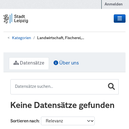
Zum Hauptinhalt wechseln
Anmelden
Kategorien
Landwirtschaft, Fischerei,...
Datensätze
Über uns
Keine Datensätze gefunden
Sortieren nach