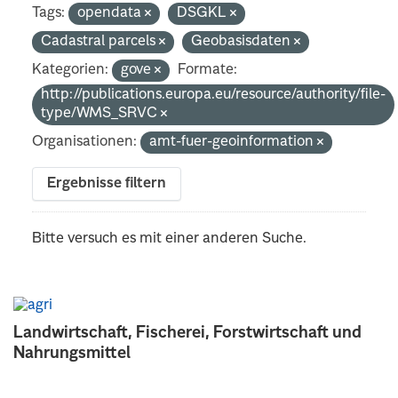
Tags:
opendata
DSGKL
Cadastral parcels
Geobasisdaten
Kategorien:
gove
Formate:
http://publications.europa.eu/resource/authority/file-
type/WMS_SRVC
Organisationen:
amt-fuer-geoinformation
Ergebnisse filtern
Bitte versuch es mit einer anderen Suche.
Landwirtschaft, Fischerei, Forstwirtschaft und
Nahrungsmittel