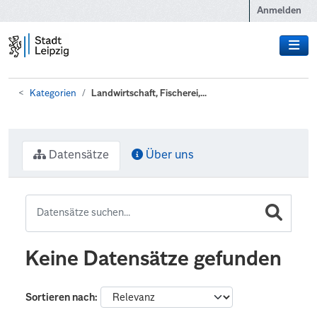
Zum Hauptinhalt wechseln
Anmelden
Kategorien
Landwirtschaft, Fischerei,...
Datensätze
Über uns
Keine Datensätze gefunden
Sortieren nach