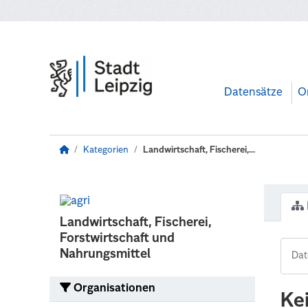
Zum Hauptinhalt wechseln
Datensätze
O
Kategorien
Landwirtschaft, Fischerei,...
Landwirtschaft, Fischerei,
Forstwirtschaft und
Nahrungsmittel
Organisationen
Ke