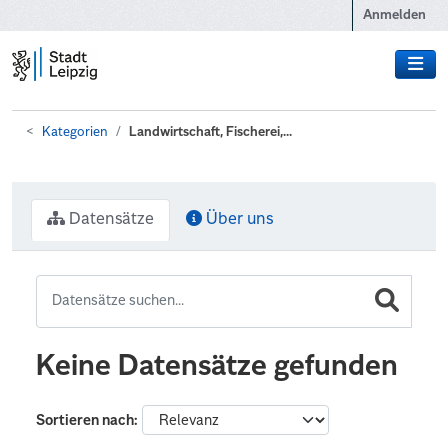
Zum Hauptinhalt wechseln
Anmelden
Kategorien
Landwirtschaft, Fischerei,...
Datensätze
Über uns
Keine Datensätze gefunden
Sortieren nach