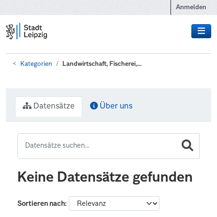
Zum Hauptinhalt wechseln
Anmelden
Kategorien
Landwirtschaft, Fischerei,...
Datensätze
Über uns
Keine Datensätze gefunden
Sortieren nach