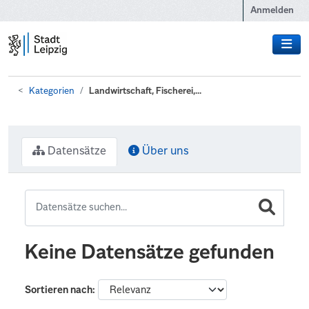
Zum Hauptinhalt wechseln
Anmelden
Kategorien
Landwirtschaft, Fischerei,...
Datensätze
Über uns
Keine Datensätze gefunden
Sortieren nach