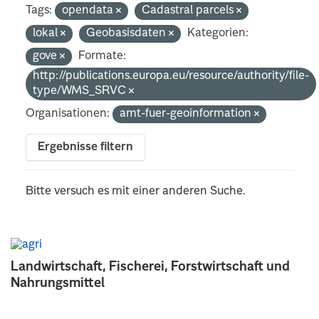
Tags:
opendata
Cadastral parcels
lokal
Geobasisdaten
Kategorien:
gove
Formate:
http://publications.europa.eu/resource/authority/file-
type/WMS_SRVC
Organisationen:
amt-fuer-geoinformation
Ergebnisse filtern
Bitte versuch es mit einer anderen Suche.
Landwirtschaft, Fischerei, Forstwirtschaft und
Nahrungsmittel