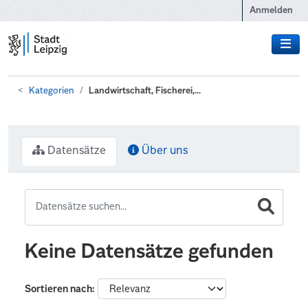
Zum Hauptinhalt wechseln
Anmelden
Kategorien
Landwirtschaft, Fischerei,...
Datensätze
Über uns
Keine Datensätze gefunden
Sortieren nach