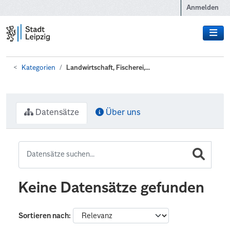
Zum Hauptinhalt wechseln
Anmelden
Kategorien
Landwirtschaft, Fischerei,...
Datensätze
Über uns
Keine Datensätze gefunden
Sortieren nach