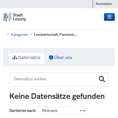
Zum Hauptinhalt wechseln
Anmelden
Kategorien
Landwirtschaft, Fischerei,...
Datensätze
Über uns
Keine Datensätze gefunden
Sortieren nach