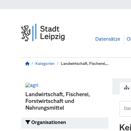
Zum Hauptinhalt wechseln
Datensätze
O
Kategorien
Landwirtschaft, Fischerei,...
Landwirtschaft, Fischerei,
Forstwirtschaft und
Nahrungsmittel
Organisationen
Ke