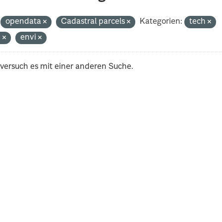
opendata
Cadastral parcels
Kategorien:
tech
n
envi
 versuch es mit einer anderen Suche.