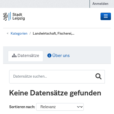
Zum Hauptinhalt wechseln
Anmelden
Kategorien
Landwirtschaft, Fischerei,...
Datensätze
Über uns
Keine Datensätze gefunden
Sortieren nach