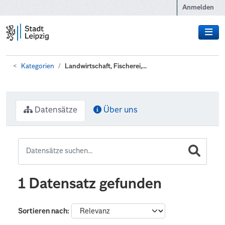
Zum Hauptinhalt wechseln
Anmelden
Kategorien
Landwirtschaft, Fischerei,...
Datensätze
Über uns
1 Datensatz gefunden
Sortieren nach