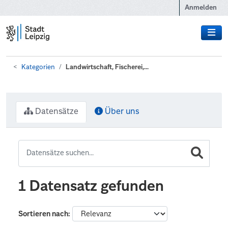
Zum Hauptinhalt wechseln
Anmelden
Kategorien
Landwirtschaft, Fischerei,...
Datensätze
Über uns
1 Datensatz gefunden
Sortieren nach