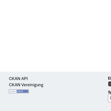
E
CKAN API
CKAN Vereinigung
S