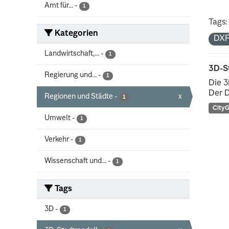
Amt für...
-
1
Tags:
Kategorien
DX
Landwirtschaft,...
-
1
3D-S
Regierung und...
-
1
Die 3
Der D
Regionen und Städte
-
x
1
City
Umwelt
-
1
Verkehr
-
1
Wissenschaft und...
-
1
Tags
3D
-
1