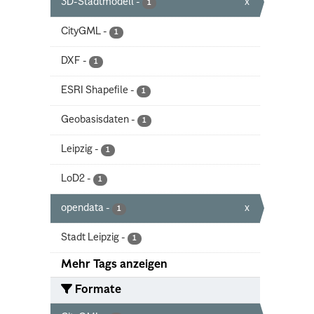
3D-Stadtmodell
-
x
1
CityGML
-
1
DXF
-
1
ESRI Shapefile
-
1
Geobasisdaten
-
1
Leipzig
-
1
LoD2
-
1
opendata
-
x
1
Stadt Leipzig
-
1
Mehr Tags anzeigen
Formate