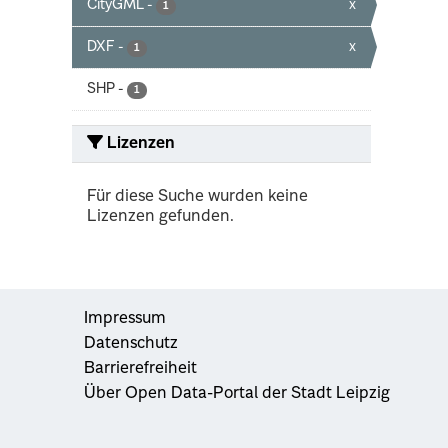
CityGML
-
x
1
DXF
-
x
1
SHP
-
1
Lizenzen
Für diese Suche wurden keine
Lizenzen gefunden.
Impressum
Datenschutz
Barrierefreiheit
Über Open Data-Portal der Stadt Leipzig