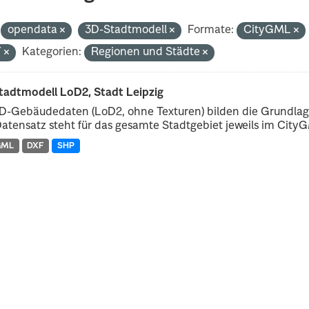
opendata
3D-Stadtmodell
Formate:
CityGML
F
Kategorien:
Regionen und Städte
tadtmodell LoD2, Stadt Leipzig
D-Gebäudedaten (LoD2, ohne Texturen) bilden die Grundlage
atensatz steht für das gesamte Stadtgebiet jeweils im CityGM
GML
DXF
SHP