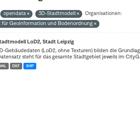
opendata
3D-Stadtmodell
Organisationen:
 für Geoinformation und Bodenordnung
tadtmodell LoD2, Stadt Leipzig
D-Gebäudedaten (LoD2, ohne Texturen) bilden die Grundlage
atensatz steht für das gesamte Stadtgebiet jeweils im CityGM
GML
DXF
SHP