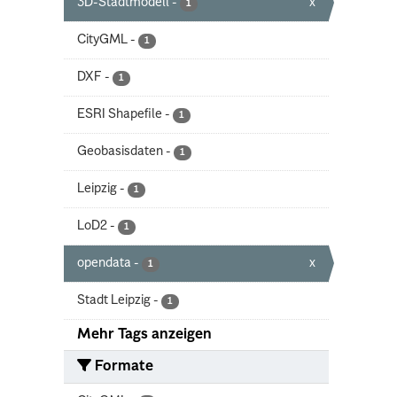
3D-Stadtmodell
-
x
1
CityGML
-
1
DXF
-
1
ESRI Shapefile
-
1
Geobasisdaten
-
1
Leipzig
-
1
LoD2
-
1
opendata
-
x
1
Stadt Leipzig
-
1
Mehr Tags anzeigen
Formate