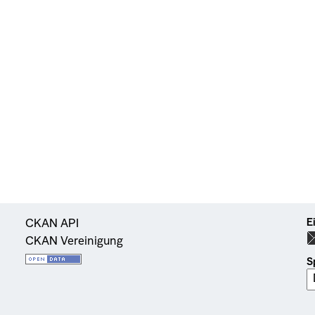
E
CKAN API
CKAN Vereinigung
S