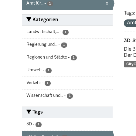
Amt für...
-
x
1
Tags:
Kategorien
Amt
Landwirtschaft,...
-
1
3D-S
Regierung und...
-
1
Die 3
Der D
Regionen und Städte
-
1
City
Umwelt
-
1
Verkehr
-
1
Wissenschaft und...
-
1
Tags
3D
-
1