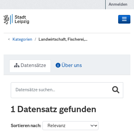
Zum Hauptinhalt wechseln
Anmelden
Kategorien
Landwirtschaft, Fischerei,...
Datensätze
Über uns
1 Datensatz gefunden
Sortieren nach