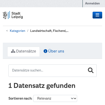
Zum Hauptinhalt wechseln
Anmelden
Kategorien
Landwirtschaft, Fischerei,...
Datensätze
Über uns
1 Datensatz gefunden
Sortieren nach