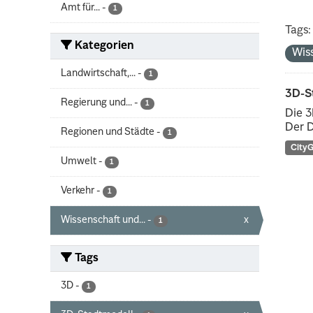
Amt für...
-
1
Tags:
Kategorien
Wis
Landwirtschaft,...
-
1
3D-S
Regierung und...
-
1
Die 3
Der D
Regionen und Städte
-
1
City
Umwelt
-
1
Verkehr
-
1
Wissenschaft und...
-
x
1
Tags
3D
-
1