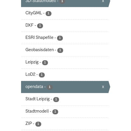
3D-Stadtmodell
-
x
1
CityGML
-
1
DXF
-
1
ESRI Shapefile
-
1
Geobasisdaten
-
1
Leipzig
-
1
LoD2
-
1
opendata
-
x
1
Stadt Leipzig
-
1
Stadtmodell
-
1
ZIP
-
1