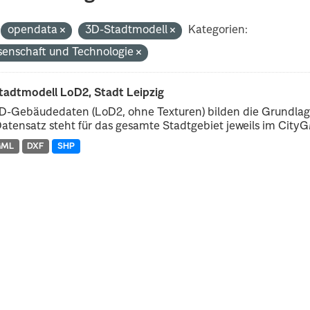
opendata
3D-Stadtmodell
Kategorien:
senschaft und Technologie
tadtmodell LoD2, Stadt Leipzig
D-Gebäudedaten (LoD2, ohne Texturen) bilden die Grundlage
atensatz steht für das gesamte Stadtgebiet jeweils im CityGM
GML
DXF
SHP