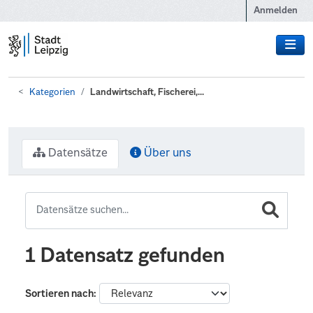
Zum Hauptinhalt wechseln
Anmelden
Kategorien
Landwirtschaft, Fischerei,...
Datensätze
Über uns
1 Datensatz gefunden
Sortieren nach