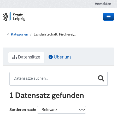
Zum Hauptinhalt wechseln
Anmelden
Kategorien
Landwirtschaft, Fischerei,...
Datensätze
Über uns
1 Datensatz gefunden
Sortieren nach