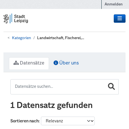
Zum Hauptinhalt wechseln
Anmelden
Kategorien
Landwirtschaft, Fischerei,...
Datensätze
Über uns
1 Datensatz gefunden
Sortieren nach