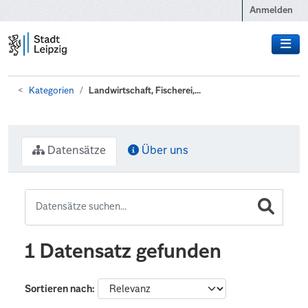
Zum Hauptinhalt wechseln
Anmelden
Kategorien
Landwirtschaft, Fischerei,...
Datensätze
Über uns
1 Datensatz gefunden
Sortieren nach