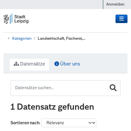
Zum Hauptinhalt wechseln
Anmelden
Kategorien
Landwirtschaft, Fischerei,...
Datensätze
Über uns
1 Datensatz gefunden
Sortieren nach