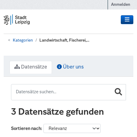
Zum Hauptinhalt wechseln
Anmelden
Kategorien
Landwirtschaft, Fischerei,...
Datensätze
Über uns
3 Datensätze gefunden
Sortieren nach