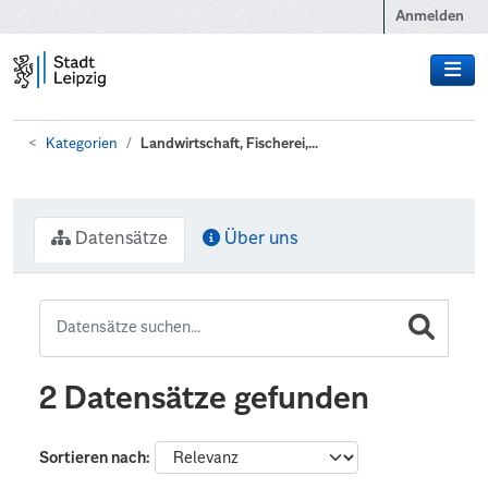
Zum Hauptinhalt wechseln
Anmelden
Kategorien
Landwirtschaft, Fischerei,...
Datensätze
Über uns
2 Datensätze gefunden
Sortieren nach